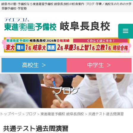
岐阜市の塾･予備校なら東進衛星予備校 岐阜長良校の校舎案内･ブログ･学費／高校生のための大学
受験予備校･学習塾
高校生 ＞
中学生 ＞
ブログ
トップページ
>
ブログ
>
東進衛星予備校 岐阜長良校
>
共通テスト過去問演習
共通テスト過去問演習