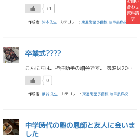
お問い
合わせ
+1
資料請
求
作成者:
沖本先生
カテゴリー:
東進衛星予備校 岐阜長良校
卒業式????
こんにちは。担任助手の細谷です。 気温は20℃台まで上がり、ようやく春の陽気を感じられるようになりましたね。 新年度は満開の桜とともに迎えることが出来そうです(^^) 私の通う大学では先週、卒業式がありました。 私はまだ […]
0
作成者:
細谷 先生
カテゴリー:
東進衛星予備校 岐阜長良校
中学時代の塾の恩師と友人に会いま
した