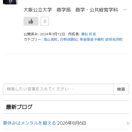
大阪公立大学 商学部 商学・公共経営学科 合格 同志社大学 文化情報学部 文化情報学科 合格 南山大学 経済学部 経済学科 合格 南山大学 経営学部 経営学科 合格 南山大学 総合政策学部 総合政策学科 合格 南山高校３ […]
0
公開済み: 2024年3月12日
作成者:
兼松 校長
カテゴリー:
南山高校
,
合格体験記
,
東進衛星予備校 岐阜長良校
検
索
結
果:
最新ブログ
夏休みはメンタルを鍛える
2026年8月6日