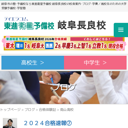
岐阜市の塾･予備校なら東進衛星予備校 岐阜長良校の校舎案内･ブログ･学費／高校生のための大学
受験予備校･学習塾
高校生 ＞
中学生 ＞
ブログ
トップページ
>
ブログ
>
合格体験記
>
南山高校
２０２４合格速報⑦