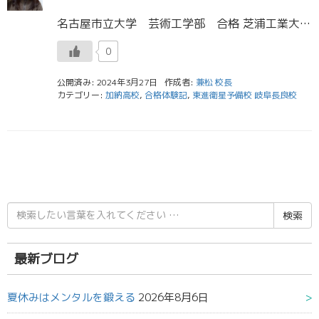
名古屋市立大学 芸術工学部 合格 芝浦工業大学 デザイン工学部 合格 名城大学 農学部 合格 加納高校３年生 岡田 侑奈さん 私は高2の春から東進に通い始め、本格的に受験勉強を始めたのは高3の夏でした。東進に通って一番よ […]
0
公開済み: 2024年3月27日
作成者:
兼松 校長
カテゴリー:
加納高校
,
合格体験記
,
東進衛星予備校 岐阜長良校
検
索
結
果:
最新ブログ
夏休みはメンタルを鍛える
2026年8月6日