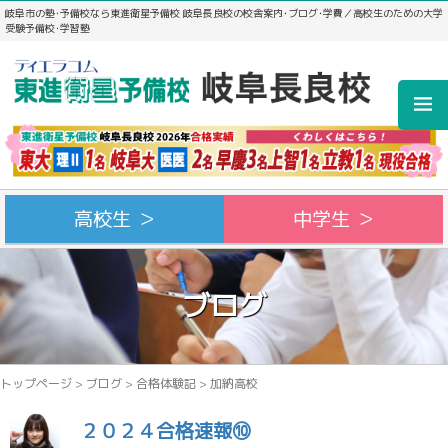
岐阜市の塾･予備校なら東進衛星予備校 岐阜長良校の校舎案内･ブログ･学費／高校生のための大学
受験予備校･学習塾
高校生 ＞
中学生 ＞
ブログ
トップページ
>
ブログ
>
合格体験記
>
加納高校
２０２４合格速報⑩