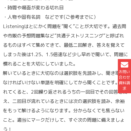
・時間や場面が変わる切れ目
・人物や固有名詞 などです(ご参考までに）
Listeningはとにかく問題を”聞く”ことが大切です。過去問
や市販の予想問題集など”共通テストリスニング”と呼ばれ
るものはすべて集めてきて、最低二回解き、答えを覚えて
しまった後は1.25、1.5倍速など少し早めで聞いて、問題に
慣れることを大切にしていました。
お問い
解いているときに大切なのは選択肢を先読みし、聞き取ら
合わせ
なければいけない単語を明確にしてから聞くことです。慣
資料請
求
れてくると、2回繰り返されるうちの一回目でその回答を終
え、二回目が流れているときには次の選択肢を読み、余裕
をもって解けるようになります。分からなくても焦らない
こと。適当にマークだけして、すぐ次の問題に備えましょ
う！