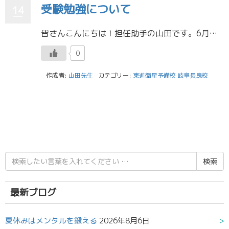
受験勉強について
14
皆さんこんにちは！担任助手の山田です。6月に入り、暑くなってきましたが皆さんいかがお過ごしでしょうか。今回は中間テストも終わり、そろそろ部活も引退する皆さんに受験について話したいと思います。 中間テストが終わり、高校の範 […]
0
作成者:
山田先生
カテゴリー:
東進衛星予備校 岐阜長良校
検
索
結
果:
最新ブログ
夏休みはメンタルを鍛える
2026年8月6日