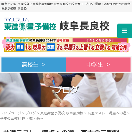
岐阜市の塾･予備校なら東進衛星予備校 岐阜長良校の校舎案内･ブログ･学費／高校生のための大学
受験予備校･学習塾
高校生 ＞
中学生 ＞
ブログ
トップページ
>
ブログ
>
東進衛星予備校 岐阜長良校
>
共通テスト 満点への道～
基本の三教科 国・数・英～