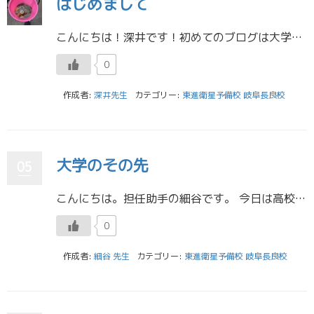
はじめまして
こんにちは！深井です！初めてのブログは大学生最初の夏休みで一番楽しかった思い出について書こうと思います。 私は理科教育講座で生物科を志望しており、同じ生物科志望のクラスメイトたちと一緒に、京都の舞鶴で3泊4日の臨海実習に […]
0
作成者:
深井先生
カテゴリー:
東進衛星予備校 岐阜長良校
大学のその先
05
こんにちは。担任助手の細谷です。 今日は高校受験ですね！ あいにくの雨ですが、たくさんの受験生が真剣な顔で会場へ向かう姿を見かけ、なんだか懐かしい気持ちになりました。 初めての受験、とても緊張したのを今でも覚えています。 […]
0
作成者:
細谷 先生
カテゴリー:
東進衛星予備校 岐阜長良校