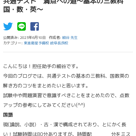
共通テスト 満点への道～基本の三教科
国・数・英～
公開済み: 2023年6月10日
作成者:
細谷 先生
カテゴリー:
東進衛星予備校 岐阜長良校
こんにちは！担任助手の細谷です。
今回のブログでは、共通テストの基本の三教科、国数英の
解き方のコツをまとめたいと思います。
試験中や問題演習で意識すべきことをまとめたので、点数
アップの参考にしてみてください(^^)
国語
現(論説、小説）・古・漢で構成されており、とにかく長
い！試験時間は80分ありますが、時間配 分をミス