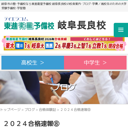
岐阜市の塾･予備校なら東進衛星予備校 岐阜長良校の校舎案内･ブログ･学費／高校生のための大学
受験予備校･学習塾
高校生 ＞
中学生 ＞
ブログ
トップページ
>
ブログ
>
合格体験記
>
２０２４合格速報⑧
２０２４合格速報⑧