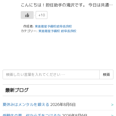
こんにちは！担任助手の滝沢です。 今日は共通テスト直前の過ごし方についてお話したいと思います。 僕が受けたのはセンター試験でしたが、やるべきことは変わらないと思います。 共通テストの直前は、予想問題などを解くのがいいと思 […]
+10
作成者:
東進衛星予備校岐阜長良校
カテゴリー:
東進衛星予備校 岐阜長良校
検
索
結
果:
最新ブログ
夏休みはメンタルを鍛える
2026年8月6日
受験生の夏、何から手をつけるか
2026年8月6日