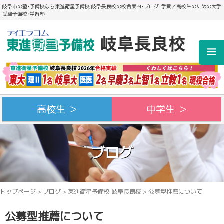
岐阜市の塾･予備校なら東進衛星予備校 岐阜長良校の校舎案内･ブログ･学費／高校生のための大学
受験予備校･学習塾
高校生 ＞
中学生 ＞
ブログ
トップページ
>
ブログ
>
東進衛星予備校 岐阜長良校
>
公募型推薦について
公募型推薦について