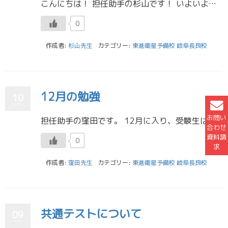
こんにちは！ 担任助手の杉山です！ いよいよ明日、共通テストですね。 受験生の皆さん、今どんな心境でしょうか？ 僕自身は共通テスト前日は結構ぐっすり眠れた派なのですが 友達には全く寝付けなかった子がいたことも覚えているの […]
0
作成者:
杉山先生
カテゴリー:
東進衛星予備校 岐阜長良校
12月の勉強
10
お問い
担任助手の窪田です。 12月に入り、受験生は共通テストまで残り一か月ほどとなりました。普段の勉強は充実していますか？ 共通テストまでどんな勉強をするのかある程度見通しを持っておきましょう。自分がそうでしたが、あれもやらな […]
合わせ
資料請
0
求
作成者:
窪田先生
カテゴリー:
東進衛星予備校 岐阜長良校
共通テストについて
09