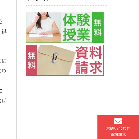
き
、試
こに
なり
に
もぜ
お問い合わせ
資料請求