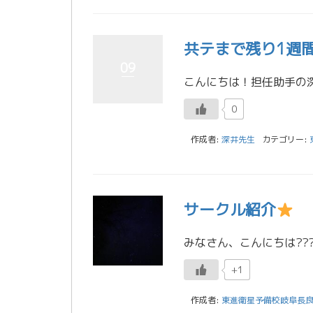
共テまで残り1週
09
0
作成者:
深井先生
カテゴリー:
サークル紹介
+1
作成者:
東進衛星予備校岐阜長