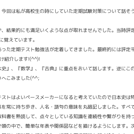
、今回は私が高校生の時にしていた定期試験対策について話そ
ず、結果的にも満足いくような点が取れませんでした。当時評
明に覚えています。
あった定期テスト勉強法が定着してきました。最終的には評定
介します!(^^)!
本史』、『数学』、『古典』に重点をおいて話します。逆にこの
こみました(^^;
テストはよいペースメーカーになると考えていたので日本史は
集を常に持ち歩き、人名・語句の意味を丸暗記しました。すべ
教科書を熟読して、点々としている知識を連続性や繋がりを持
で頭の中で、簡単な年表や関係図などを描けるようにします。