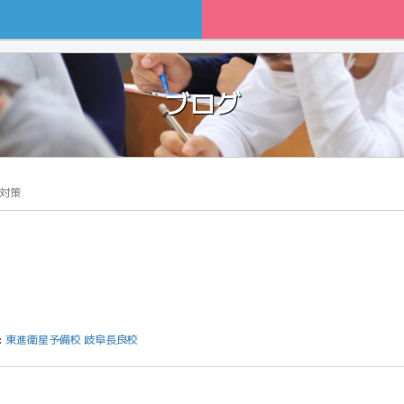
ブログ
対策
:
東進衛星予備校 岐阜長良校