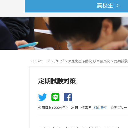
高校生 ＞
トップページ
>
ブログ
>
東進衛星予備校 岐阜長良校
>
定期試験
定期試験対策
公開済み: 2024年9月24日
作成者:
杉山先生
カテゴリー