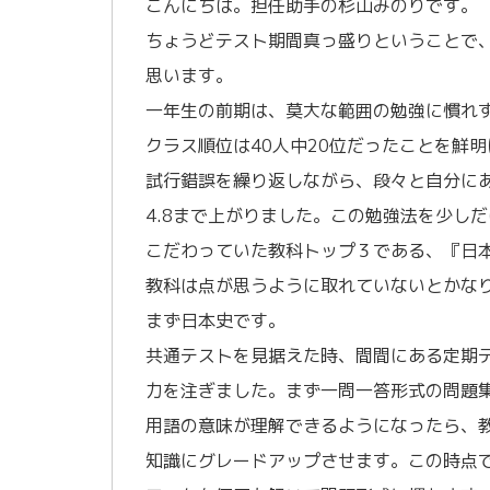
こんにちは。担任助手の杉山みのりです。
ちょうどテスト期間真っ盛りということで
思います。
一年生の前期は、莫大な範囲の勉強に慣れ
クラス順位は40人中20位だったことを鮮
試行錯誤を繰り返しながら、段々と自分に
4.8まで上がりました。この勉強法を少しだけ紹
こだわっていた教科トップ３である、『日
教科は点が思うように取れていないとかなりへ
まず日本史です。
共通テストを見据えた時、間間にある定期
力を注ぎました。まず一問一答形式の問題
用語の意味が理解できるようになったら、
知識にグレードアップさせます。この時点