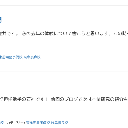
間
こんにちは！担任助手の深井です。 私の去年の体験について書こ
東進衛星予備校 岐阜長良校
良校
カテゴリー:
東進衛星予備校 岐阜長良校