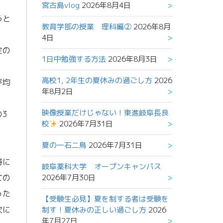
宮古島vlog
2026年8月4日
うと
教育学部の授業 理科編②
2026年8月
4日
定の
1日中勉強する方法
2026年8月3日
高校1, 2年生の夏休みの過ごし方
2026
平均
年8月2日
映像授業だけじゃない！東進岐阜長良
3
校
2026年7月31日
夏の一石二鳥
2026年7月31日
特に
岐阜薬科大学 オープンキャンパス
ての
2026年7月30日
った
【受験生必見】夏を制する者は受験を
次に
制す！夏休みの正しい過ごし方
2026
年7月27日