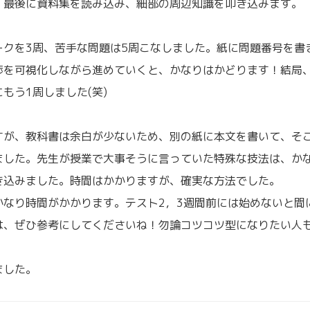
。最後に資料集を読み込み、細部の周辺知識を叩き込みます。
ークを3周、苦手な問題は5周こなしました。紙に問題番号を書
捗を可視化しながら進めていくと、かなりはかどります！結局
もう1周しました(笑)
すが、教科書は余白が少ないため、別の紙に本文を書いて、そ
ました。先生が授業で大事そうに言っていた特殊な技法は、か
き込みました。時間はかかりますが、確実な方法でした。
かなり時間がかかります。テスト2，3週間前には始めないと間
は、ぜひ参考にしてくださいね！勿論コツコツ型になりたい人
ました。