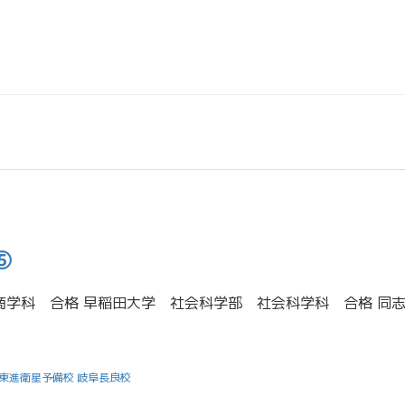
⑤
東進衛星予備校 岐阜長良校