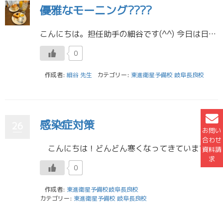
優雅なモーニング????
こんにちは。担任助手の細谷です(^^) 今日は日差しは暖かいのに、物凄い強風で肌寒い日ですね???? 桜がまだ咲いていなくて良かったです、！ さて、春休みを満喫中の皆さん！最近寝坊気味ではないですか？？ 遅寝遅起きも休み […]
0
作成者:
細谷 先生
カテゴリー:
東進衛星予備校 岐阜長良校
感染症対策
26
お問い
合わせ
こんにちは！どんどん寒くなってきていますね。寒さや乾燥で風邪をひきやすい時期でもあるので、特に受験生の皆さんは意識して体調管理をしてくれたらと思います。 全国的にですが、岐阜県でもインフルエンザが急激に流行していて1 […]
資料請
求
0
作成者:
東進衛星予備校岐阜長良校
カテゴリー:
東進衛星予備校 岐阜長良校