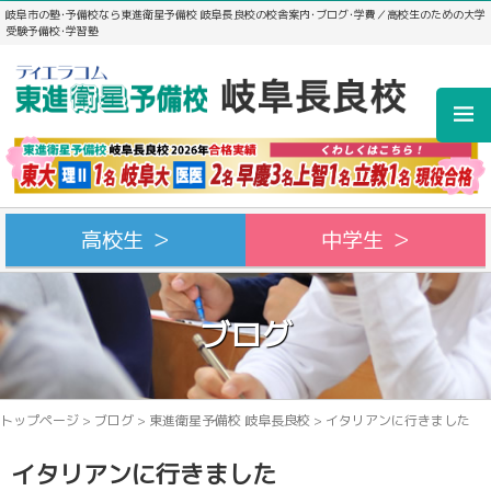
岐阜市の塾･予備校なら東進衛星予備校 岐阜長良校の校舎案内･ブログ･学費／高校生のための大学
受験予備校･学習塾
高校生 ＞
中学生 ＞
ブログ
トップページ
>
ブログ
>
東進衛星予備校 岐阜長良校
>
イタリアンに行きました
イタリアンに行きました