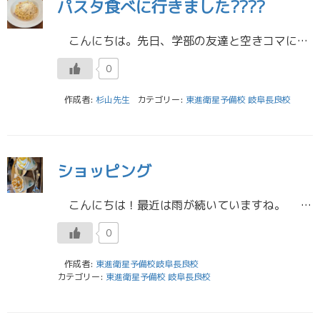
パスタ食べに行きました????
こんにちは。先日、学部の友達と空きコマにランチしに行きました。 看護学部でも病院で実際に働いている医師の方が臨床現場について授業をしてくれるコマがいくつかあります。そのため医師の方の都合に合わせて、授業が展開されるの […]
0
作成者:
杉山先生
カテゴリー:
東進衛星予備校 岐阜長良校
ショッピング
こんにちは！最近は雨が続いていますね。 先日、母とショッピングモールに行ってきたのでその話をしたいと思います。服を見たり、雑貨を見たり沢山歩き回りました。スーパーではエッグタルトなど美味しそうなスイーツやお惣菜が様々 […]
0
作成者:
東進衛星予備校岐阜長良校
カテゴリー:
東進衛星予備校 岐阜長良校