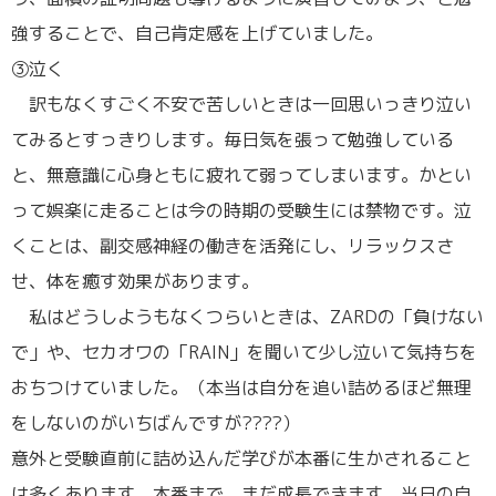
強することで、自己肯定感を上げていました。
③泣く
訳もなくすごく不安で苦しいときは一回思いっきり泣い
てみるとすっきりします。毎日気を張って勉強している
と、無意識に心身ともに疲れて弱ってしまいます。かとい
って娯楽に走ることは今の時期の受験生には禁物です。泣
くことは、副交感神経の働きを活発にし、リラックスさ
せ、体を癒す効果があります。
私はどうしようもなくつらいときは、ZARDの「負けない
で」や、セカオワの「RAIN」を聞いて少し泣いて気持ちを
おちつけていました。（本当は自分を追い詰めるほど無理
をしないのがいちばんですが????）
意外と受験直前に詰め込んだ学びが本番に生かされること
は多くあります。本番まで、まだ成長できます。当日の自