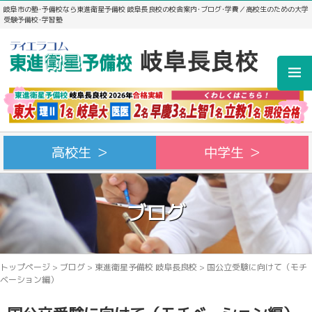
岐阜市の塾･予備校なら東進衛星予備校 岐阜長良校の校舎案内･ブログ･学費／高校生のための大学
受験予備校･学習塾
高校生 ＞
中学生 ＞
ブログ
トップページ
>
ブログ
>
東進衛星予備校 岐阜長良校
>
国公立受験に向けて（モチ
ベーション編）