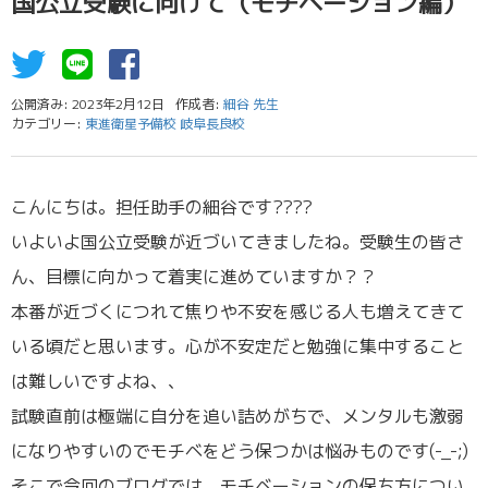
国公立受験に向けて（モチベーション編）
公開済み: 2023年2月12日
作成者:
細谷 先生
カテゴリー:
東進衛星予備校 岐阜長良校
こんにちは。担任助手の細谷です????
いよいよ国公立受験が近づいてきましたね。受験生の皆さ
ん、目標に向かって着実に進めていますか？？
本番が近づくにつれて焦りや不安を感じる人も増えてきて
いる頃だと思います。心が不安定だと勉強に集中すること
は難しいですよね、、
試験直前は極端に自分を追い詰めがちで、メンタルも激弱
になりやすいのでモチベをどう保つかは悩みものです(-_-;)
そこで今回のブログでは、モチベーションの保ち方につい