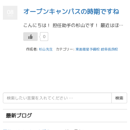
オープンキャンパスの時期ですね
08
こんにちは！ 担任助手の杉山です！ 最近はほんとに暑いですね！ 僕自身も最近の部活は終わるころにはヘロヘロです。 部活では、東京や大阪から来た新1年生が「岐阜がこんなに暑いなんて聞いてない」と口々に言っているのを聞くのが […]
0
作成者:
杉山先生
カテゴリー:
東進衛星予備校 岐阜長良校
検
索
結
果:
最新ブログ