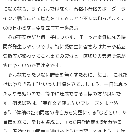
になるなら、ライバルではなく、合格不合格のボーダーラ
インと戦うことに焦点を当てることで不安は和らぎます。
②毎日小さな目標を立てて一歩成長
心が不安定だと何も手につかず、ぼーっと虚無になる時
間が発生しやすいです。特に受験生に皆さんは共テや私立
受験等が終わってこれまでの疲労と一区切りの安堵で気が
抜けやすいので要注意です。
そんなもったいない時間を無くすために、毎日、”これだ
けはやりきる！”といった目標を立てましょう。一日は思っ
たよりも短いので、簡単に達成できる目標の方が良いで
す。例えば私は、”英作文で使いたいフレーズをまとめ
る”、”体積の証明問題の導き方を完璧にする”などといった
目標を立て、それを達成し、＋αで英作問題を5年分やろ
う、面積の証明問題も導けるように演習してみよう、と勉