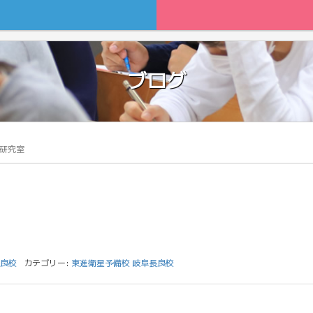
ブログ
研究室
良校
カテゴリー:
東進衛星予備校 岐阜長良校