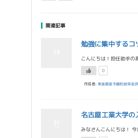
関連記事
勉強に集中するコ
19
0
作成者:
東進衛星予備校岐阜長
名古屋工業大学の
31