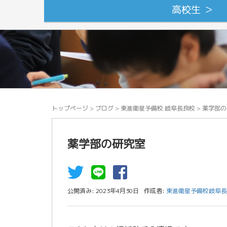
高校生 ＞
トップページ
>
ブログ
>
東進衛星予備校 岐阜長良校
>
薬学部の
薬学部の研究室
公開済み: 2023年4月30日
作成者:
東進衛星予備校岐阜長