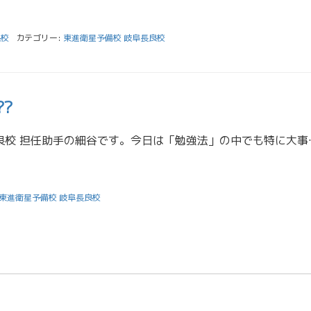
良校
カテゴリー:
東進衛星予備校 岐阜長良校
?
こんにちは！東進岐阜長良校 担任助手の細谷です。今日は「勉強
東進衛星予備校 岐阜長良校