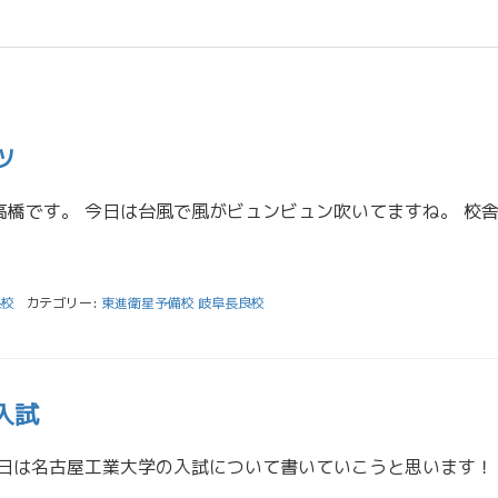
ツ
良校
カテゴリー:
東進衛星予備校 岐阜長良校
入試