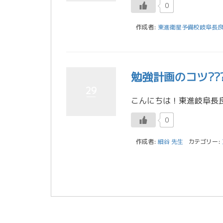
0
作成者:
東進衛星予備校岐阜長
勉強計画のコツ???
29
0
作成者:
細谷 先生
カテゴリー: