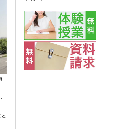
施
し
こと