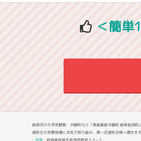
＜簡単
岐阜市の大学受験塾・予備校なら「東進衛星予備校 岐阜長良校
高校生の受験指導に本気で取り組み、第一志望校合格へ導きま
住所
岐阜県岐阜市長良西野前３８−１