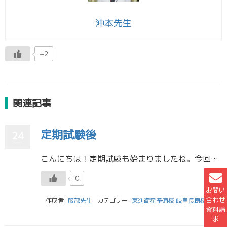
沖本先生
+2
関連記事
定期試験後
24
こんにちは！定期試験も始まりましたね。今回も勉強のことについて書こうと思います。 定期試験中は、高3だけでなく高1高2の人も集中して勉強出来ると思います。しかし、定期試験期間が終わると高1高2の人はなかなか勉強へのやる気 […]
0
お問い
合わせ
作成者:
服部先生
カテゴリー:
東進衛星予備校 岐阜長良校
資料請
求