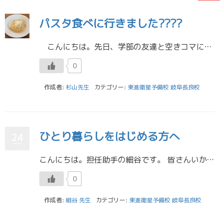
パスタ食べに行きました????
こんにちは。先日、学部の友達と空きコマにランチしに行きました。 看護学部でも病院で実際に働いている医師の方が臨床現場について授業をしてくれるコマがいくつかあります。そのため医師の方の都合に合わせて、授業が展開されるの […]
0
作成者:
杉山先生
カテゴリー:
東進衛星予備校 岐阜長良校
ひとり暮らしをはじめる方へ
24
こんにちは。担任助手の細谷です。 皆さんいかがお過ごしですか？ 私は花粉症に苦しんでいます???? さて、本日のブログは「ひとり暮らし」についてです。 大学を機に一人暮らしを始める子も多いと思います。 私は大学二年生のは […]
0
作成者:
細谷 先生
カテゴリー:
東進衛星予備校 岐阜長良校