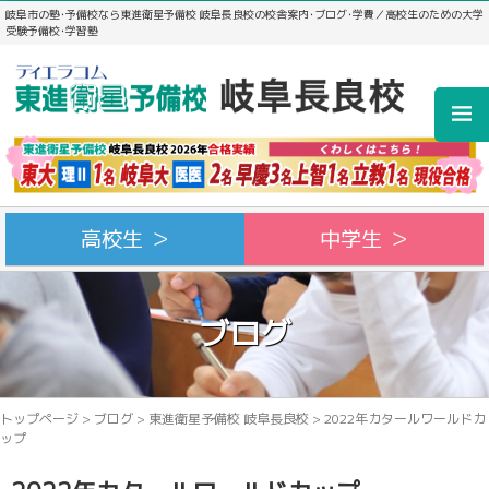
岐阜市の塾･予備校なら東進衛星予備校 岐阜長良校の校舎案内･ブログ･学費／高校生のための大学
受験予備校･学習塾
高校生 ＞
中学生 ＞
ブログ
トップページ
>
ブログ
>
東進衛星予備校 岐阜長良校
>
2022年カタールワールドカ
ップ