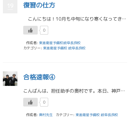
復習の仕方
19
こんにちは！10月も中旬になり寒くなってきましたがいかがお過ごしでしょうか。体調管理には気をつけてくださいね。 3年生の皆さんは共通テストの演習や二次試験の過去問演習を行っている頃かと思います。今日は演習を進めていく […]
0
作成者:
東進衛星予備校岐阜長良校
カテゴリー:
東進衛星予備校 岐阜長良校
合格速報④
こんばんは、担任助手の奥村です。本日、神戸大学経済学部に合格した西尾君が校舎に来てくれました！西尾君は3年生から東進に通い始め、模試が返ってくる度に自分で課題を見つけ、努力する姿が印象的でした！そして共通テストで目標点数 […]
0
作成者:
奥村先生
カテゴリー:
東進衛星予備校 岐阜長良校