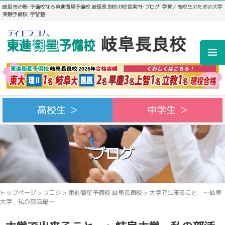
岐阜市の塾･予備校なら東進衛星予備校 岐阜長良校の校舎案内･ブログ･学費／高校生のための大学
受験予備校･学習塾
高校生 ＞
中学生 ＞
ブログ
トップページ
>
ブログ
>
東進衛星予備校 岐阜長良校
>
大学で出来ること ～岐阜
大学 私の部活編～