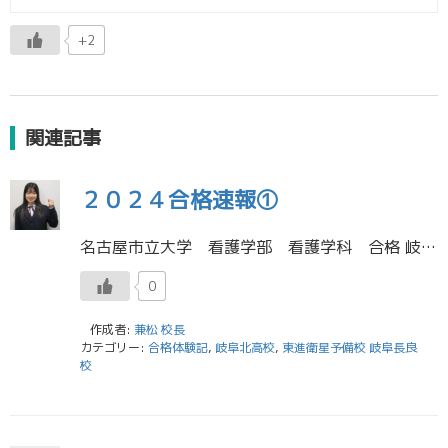
+2
関連記事
２０２４合格速報①
名古屋市立大学 看護学部 看護学科 合格 岐阜北高校３年生 杉山 みのりさん 私は高１の春、東進に入塾しました。家が校舎から遠かったので、東進の自宅学習システムはとても便利でした。GWや長期休みを利用して先取り学習をし、 […]
0
作成者:
兼松 校長
カテゴリー:
合格体験記
,
岐阜北高校
,
東進衛星予備校 岐阜長良
校