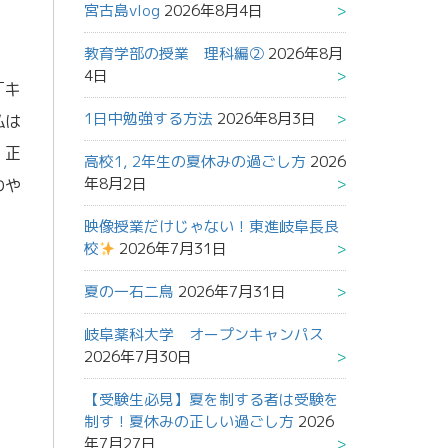
宮古島vlog
2026年8月4日
教育学部の授業 理科編②
2026年8月
4日
「キ
1日中勉強する方法
2026年8月3日
私は
。正
高校1, 2年生の夏休みの過ごし方
2026
年8月2日
わや
映像授業だけじゃない！東進岐阜長良
校
2026年7月31日
夏の一石二鳥
2026年7月31日
岐阜薬科大学 オープンキャンパス
2026年7月30日
【受験生必見】夏を制する者は受験を
制す！夏休みの正しい過ごし方
2026
年7月27日