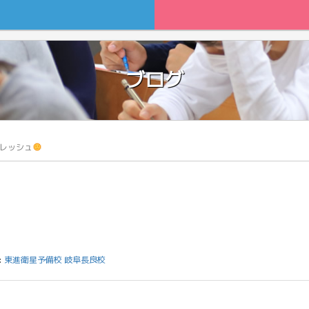
ブログ
レッシュ
:
東進衛星予備校 岐阜長良校