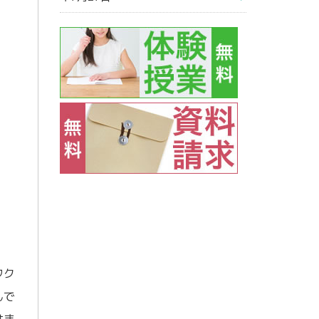
ワク
んで
はま