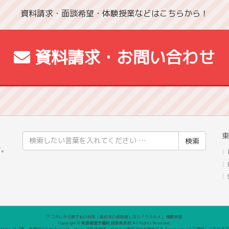
資料請求・面談希望・体験授業などはこちらから！
資料請求・お問い合わせ
東
検
」
索
す。
結
果:
アコガレから探す私の将来！高校生の進路探しなら「ウカルメ」 掲載教室
Copyright © 東進衛星予備校 岐阜長良校 All Rights Reserved.
サイトは「塾・予備校のためのインターネット広告代理店」ウカルメ株式会社が提供する「mapl web」にて運営しておりま