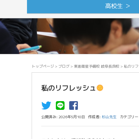
高校生 ＞
トップページ
>
ブログ
>
東進衛星予備校 岐阜長良校
>
私のリフ
私のリフレッシュ
公開済み: 2026年5月10日
作成者:
杉山先生
カテゴリー