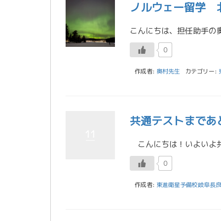
ノルウェー留学
0
作成者:
奥村先生
カテゴリー:
共通テストまであ
11
0
作成者:
東進衛星予備校岐阜長