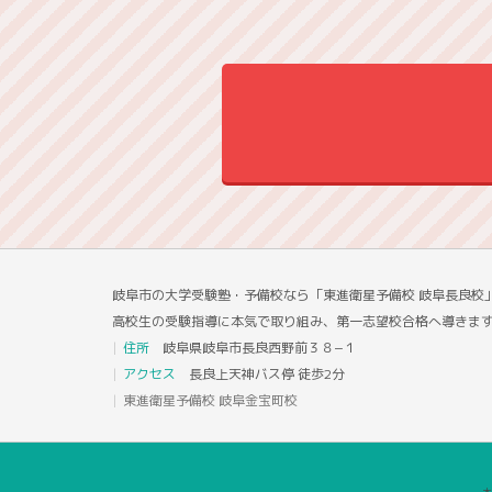
岐阜市の大学受験塾・予備校なら「東進衛星予備校 岐阜長良校
高校生の受験指導に本気で取り組み、第一志望校合格へ導きま
住所
岐阜県岐阜市長良西野前３８−１
アクセス
長良上天神バス停 徒歩2分
東進衛星予備校 岐阜金宝町校
本