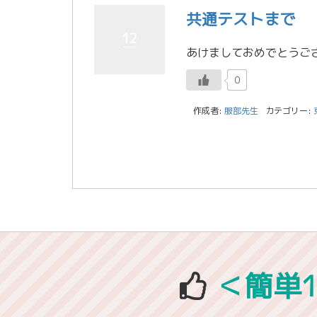
共通テストまで
12
0
作成者:
服部先生
カテゴリー:
＜簡単