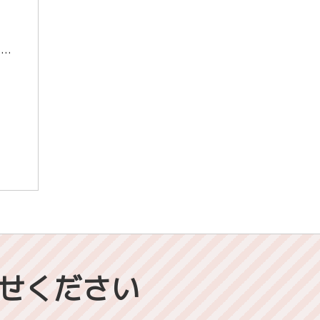
あけましておめでとうございます！年明け初のブログになります。共通テストまで残り7日の切りましたね。もうたった一週間と感じるかと思います。ですが、一週間もあればまだまだ伸びます。私は生物基礎があまり得意ではなく最終模試・正 […]
せください