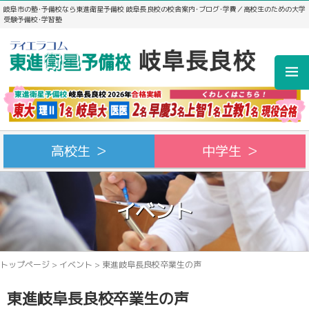
岐阜市の塾･予備校なら東進衛星予備校 岐阜長良校の校舎案内･ブログ･学費／高校生のための大学
受験予備校･学習塾
高校生 ＞
中学生 ＞
イベント
トップページ
>
イベント
>
東進岐阜長良校卒業生の声
東進岐阜長良校卒業生の声