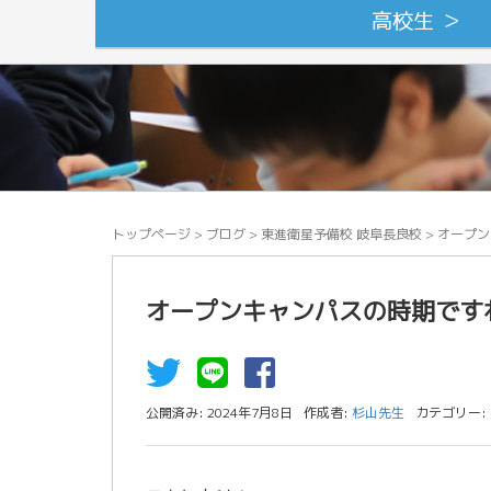
高校生 ＞
トップページ
>
ブログ
>
東進衛星予備校 岐阜長良校
>
オープン
オープンキャンパスの時期です
公開済み: 2024年7月8日
作成者:
杉山先生
カテゴリー: