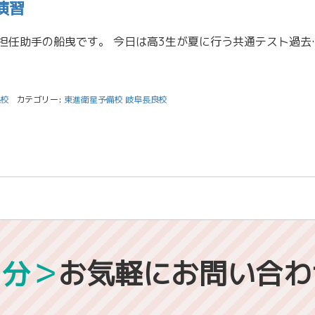
演習
みなさんはじめまして！ 担任助手の船曳です。 今日は高3生が夏に行う共通テス
良校
カテゴリー:
東進衛星予備校 岐阜長良校
1分＞
お気軽にお問い合わ