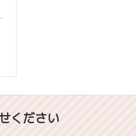
ト過去問演習についてお話します。 共通テスト過去問演習は6月から8月にかけて共通テストの過去問を毎週みんなで解くものです。 今年は特に全員が志望 […]
せください