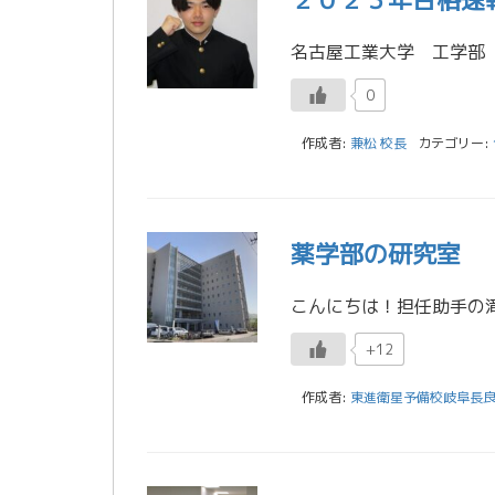
0
作成者:
兼松 校長
カテゴリー:
薬学部の研究室
+12
作成者:
東進衛星予備校岐阜長