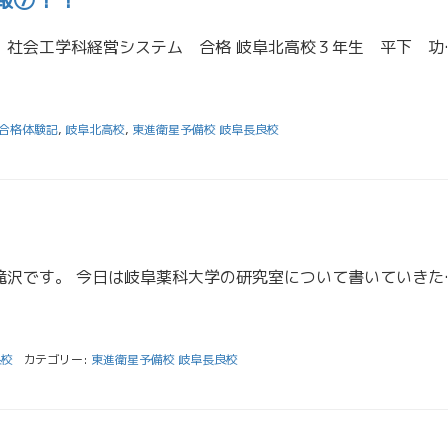
名古屋工業大学 工学部 社会工学科経営システム 合格 岐阜北
合格体験記
,
岐阜北高校
,
東進衛星予備校 岐阜長良校
こんにちは！担任助手の滝沢です。 今日は岐阜薬科大学の研究室
良校
カテゴリー:
東進衛星予備校 岐阜長良校