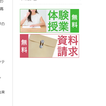
の
高
びの
ンテ
し
出来