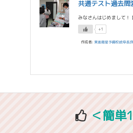
共通テスト過去問
+1
作成者:
東進衛星予備校岐阜長
＜簡単