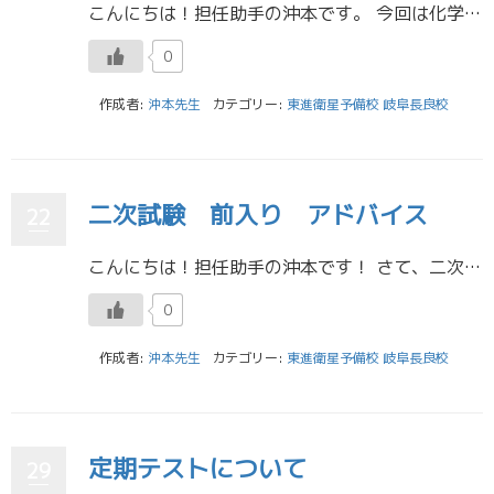
こんにちは！担任助手の沖本です。 今回は化学の勉強法について書きたいと思います。 いきなりですが、皆さんは1モルと言われてすぐにそれが説明できますか？ 1モルとは粒子が6.02×10^23個あるときの単位のようなもので、 […]
0
作成者:
沖本先生
カテゴリー:
東進衛星予備校 岐阜長良校
二次試験 前入り アドバイス
22
こんにちは！担任助手の沖本です！ さて、二次試験まで後4日となりましたね。 県外の大学を受験する受験生の中には、前入りをする受験生も多いと思うので、今回はそのような受験生に向けて少しアドバイスをしたいと思います。 まず、 […]
0
作成者:
沖本先生
カテゴリー:
東進衛星予備校 岐阜長良校
定期テストについて
29