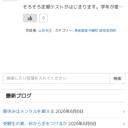
そろそろ定期テストがはじまります。学年が変わって最初の定期テストです。このテストが今年一年の基準になります。定期テストではどの教科にも真剣に取り組んで欲しいです。今回のテスト範囲が苦手分野にならないように、得意分野にする […]
0
作成者:
山田先生
カテゴリー:
東進衛星予備校 岐阜長良校
検
索
結
果:
最新ブログ
夏休みはメンタルを鍛える
2026年8月6日
受験生の夏、何から手をつけるか
2026年8月6日