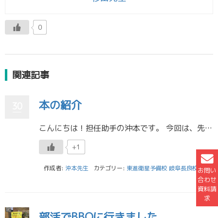
0
関連記事
本の紹介
30
こんにちは！担任助手の沖本です。 今回は、先日読んだ本について紹介したいと思います。 私は時間があれば図書館に行くほど読書が好きなのですが、最近では、「一次元の挿し木」というミステリー小説を読みました。 この本のあらすじ […]
+1
作成者:
沖本先生
カテゴリー:
東進衛星予備校 岐阜長良校
お問い
合わせ
資料請
求
部活でBBQに行きました。