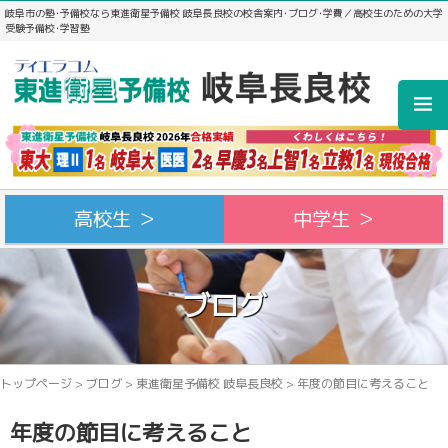
岐阜市の塾･予備校なら東進衛星予備校 岐阜長良校の校舎案内･ブログ･学費／高校生のための大学
受験予備校･学習塾
高校生 ＞
中学生 ＞
ブログ
トップページ
>
ブログ
>
東進衛星予備校 岐阜長良校
>
年度の節目に考えること
年度の節目に考えること