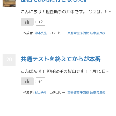
こんにちは！担任助手の沖本です。 今回は、6月27日に文殊の森バーベキュー場でBBQをしたのでそのことについて書きたいと思います。 岐阜薬科大学では7月27日から前期末試験が始まるので、部活も一か月前のこの時期に終了にな […]
+2
作成者:
沖本先生
カテゴリー:
東進衛星予備校 岐阜長良校
共通テストを終えてからが本番
20
こんばんは！ 担任助手の杉山です！ 1月15日、16日に共通テストがありましたね。 受験生の皆さんは本当にお疲れ様でした！ 去年の共通テストの難易度を受けて、日々不安な中で ここまで頑張ってきた皆さんは本当にすごいと思い […]
+1
作成者:
杉山先生
カテゴリー:
東進衛星予備校 岐阜長良校