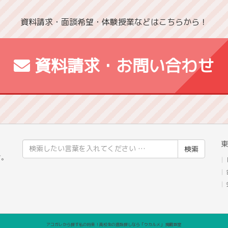
資料請求・面談希望・体験授業などはこちらから！
資料請求・お問い合わせ
東
検
」
索
す。
結
果:
アコガレから探す私の将来！高校生の進路探しなら「ウカルメ」 掲載教室