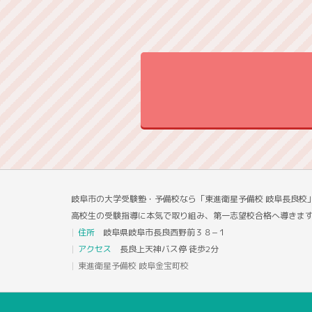
岐阜市の大学受験塾・予備校なら「東進衛星予備校 岐阜長良校
高校生の受験指導に本気で取り組み、第一志望校合格へ導きま
住所
岐阜県岐阜市長良西野前３８−１
アクセス
長良上天神バス停 徒歩2分
東進衛星予備校 岐阜金宝町校