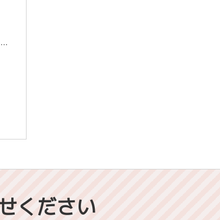
こんにちは！担任助手の沖本です。 今回は化学の勉強法について書きたいと思います。 いきなりですが、皆さんは1モルと言われてすぐにそれが説明できますか？ 1モルとは粒子が6.02×10^23個あるときの単位のようなもので、 […]
せください