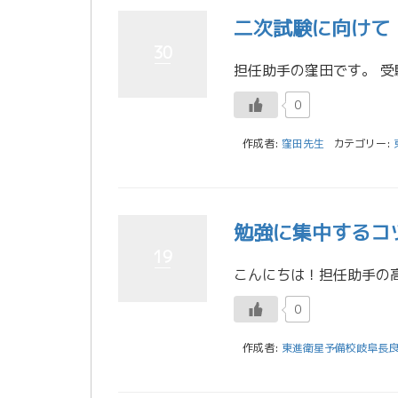
二次試験に向けて
30
0
作成者:
窪田先生
カテゴリー:
勉強に集中するコ
19
0
作成者:
東進衛星予備校岐阜長