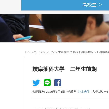
高校生 ＞
トップページ
>
ブログ
>
東進衛星予備校 岐阜長良校
>
岐阜薬科
岐阜薬科大学 三年生前期
公開済み: 2026年6月4日
作成者:
沖本先生
カテゴリー: