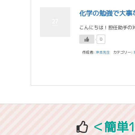
化学の勉強で大事
27
0
作成者:
沖本先生
カテゴリー:
＜簡単