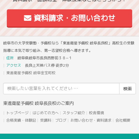
資料請求・お問い合わせ
岐阜市の大学受験塾・予備校なら「東進衛星予備校 岐阜長良校」高校生の受験
指導に本気で取り組み、第一志望校合格へ導きます。
住所
岐阜県岐阜市長良西野前３８−１
アクセス
長良上天神バス停 徒歩2分
東進衛星予備校 岐阜金宝町校
検
索
結
東進衛星予備校 岐阜長良校のご案内
果:
トップページ
はじめての方へ
スタッフ紹介
校舎環境
合格実績・体験記
受講料
ブログ
お問い合わせ・資料請求
会社概要