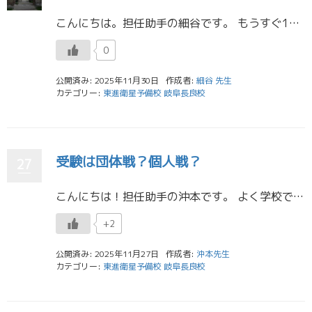
こんにちは。担任助手の細谷です。 もうすぐ12月ですが、今日は日差しの暖かな日和ですね???? 早速ですが、今日のブログはヨーロッパ一人旅についてです。 私は昨日まで、10日ほど、ヨーロッパへ行っていました。 具体的な経 […]
0
公開済み: 2025年11月30日
作成者:
細谷 先生
カテゴリー:
東進衛星予備校 岐阜長良校
受験は団体戦？個人戦？
27
こんにちは！担任助手の沖本です。 よく学校では、受験は団体戦だ。と言われると思います。実際、私が通っていた高校では耳にタコが出来るほど聞きました。確かに団体戦のような側面があることは間違いないと思います。しかし、個人戦の […]
+2
公開済み: 2025年11月27日
作成者:
沖本先生
カテゴリー:
東進衛星予備校 岐阜長良校