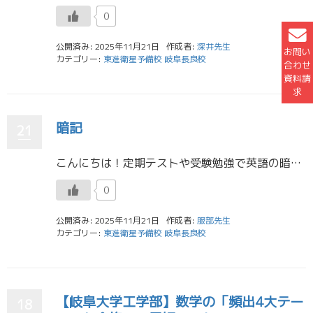
0
公開済み: 2025年11月21日
作成者:
深井先生
お問い
カテゴリー:
東進衛星予備校 岐阜長良校
合わせ
資料請
求
暗記
21
こんにちは！定期テストや受験勉強で英語の暗記に悩む高校生は多いのではないでしょうか。私自身も英単語を覚えることが本当に苦手でした。英単語や熟語は覚えてもすぐ忘れるという人も多いですが、暗記にはコツがあります。 まず大切な […]
0
公開済み: 2025年11月21日
作成者:
服部先生
カテゴリー:
東進衛星予備校 岐阜長良校
【岐阜大学工学部】数学の「頻出4大テー
18