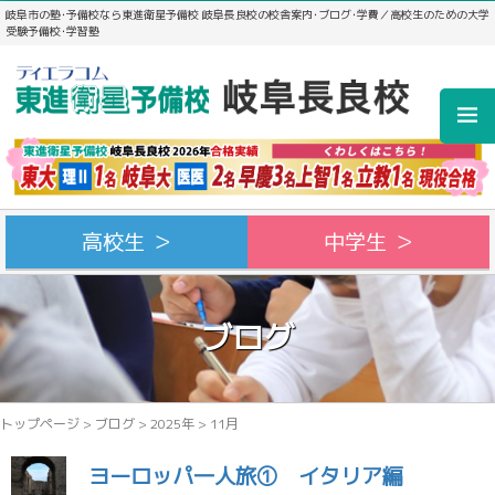
岐阜市の塾･予備校なら東進衛星予備校 岐阜長良校の校舎案内･ブログ･学費／高校生のための大学
受験予備校･学習塾
高校生 ＞
中学生 ＞
ブログ
トップページ
>
ブログ
>
2025年
>
11月
ヨーロッパ一人旅① イタリア編