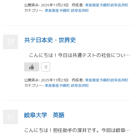
公開済み: 2025年11月23日
作成者:
東進衛星予備校岐阜長良校
カテゴリー:
東進衛星予備校 岐阜長良校
共テ日本史・世界史
23
こんにちは！今日は共通テストの社会について書こうと思います。 私は文系で社会は日本史と世界史の２つを選択していました。どちらも歴史で暗記科目ですが問題の特徴は少し違っていたかなと思います。日本史は資料の読み取りが多く […]
0
公開済み: 2025年11月23日
作成者:
東進衛星予備校岐阜長良校
カテゴリー:
東進衛星予備校 岐阜長良校
岐阜大学 英語
21
こんにちは！担任助手の深井です。今回は岐阜大学、二次試験の英語について書こうと思います。 岐阜大学の英語試験は、2つの大問（医学部医学科・共同獣医学科は3つ）で構成され、試験時間は90分です。出題はすべて英文で、空所補充 […]