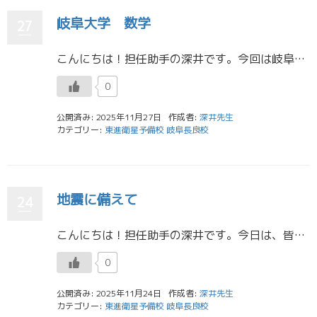
岐阜大学 数学
27
こんにちは！担任助手の深井です。今回は岐阜大学二次試験の数学について特徴や対策を書こうと思います。 ① 標準〜やや難レベルが中心。奇問・難問は少なめ 岐阜大学の数学は、難関国公立のような超難問はほとんど見られません。一方 […]
0
公開済み: 2025年11月27日
作成者:
深井先生
カテゴリー:
東進衛星予備校 岐阜長良校
地震に備えて
24
こんにちは！担任助手の深井です。今日は、皆さんの命を守るためにとても大切な「防災」についてお話しします。知っている人も多いと思いますが、近年「南海トラフ地震が近い」と言われています。政府の地震調査委員会は、今後30年以内 […]
0
公開済み: 2025年11月24日
作成者:
深井先生
カテゴリー:
東進衛星予備校 岐阜長良校