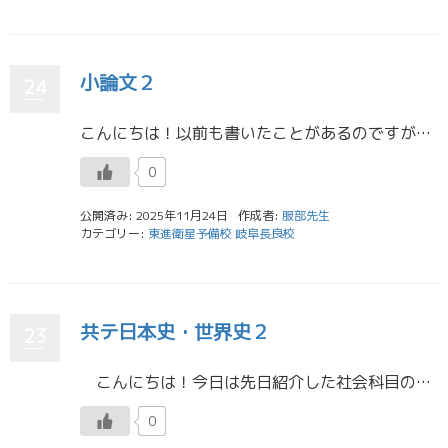
小論文２
24
こんにちは！以前も書いたことがあるのですが、今回は小論文について書こうと思います！ 小論文は単なる国語力の試験ではなく、論理的思考力・表現力・問題解決力を試されるものです。では、どのように取り組めばよいのでしょうか。 ま […]
0
公開済み: 2025年11月24日
作成者:
服部先生
カテゴリー:
東進衛星予備校 岐阜長良校
共テ日本史・世界史２
23
こんにちは！今日は先日紹介した社会科目の対策の続きを書きたいと思います。私は日本史と世界史を選択していて、２つの教科の違いについては先日のブロブで書いたのでまた見てくださると嬉しいです！今日はどちらにも共通する暗記方法 […]
0