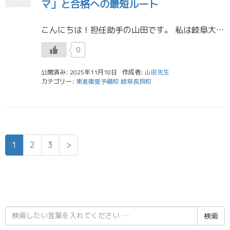
マ」と合格への最短ルート
こんにちは！担任助手の山田です。 私は岐阜大学の工学部に所属しているのですが、今回から岐阜大学の工学部の二次試験の対策について話したいと思います！ 今回は、過去の入試問題を分析して見えてきた具体的な「頻出傾向」と、それを […]
0
公開済み: 2025年11月18日
作成者:
山田先生
カテゴリー:
東進衛星予備校 岐阜長良校
1
2
3
>
検
索