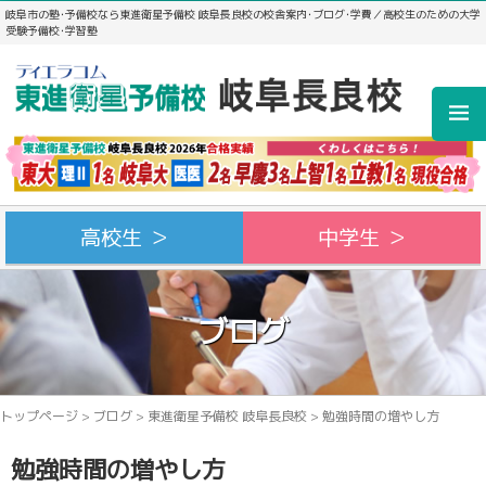
岐阜市の塾･予備校なら東進衛星予備校 岐阜長良校の校舎案内･ブログ･学費／高校生のための大学
受験予備校･学習塾
高校生 ＞
中学生 ＞
ブログ
トップページ
>
ブログ
>
東進衛星予備校 岐阜長良校
>
勉強時間の増やし方
勉強時間の増やし方