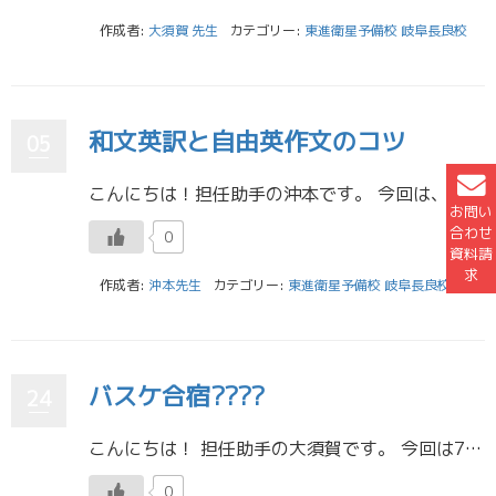
作成者:
大須賀 先生
カテゴリー:
東進衛星予備校 岐阜長良校
和文英訳と自由英作文のコツ
05
こんにちは！担任助手の沖本です。 今回は、二次試験の英語をどのようにして勉強していたかを書きたいと思います。 二次試験の英語は共通テストとは違い、単語や文法なども難しく、さらに自由英作文や和文英訳などの設問もあることが多 […]
お問い
合わせ
0
資料請
求
作成者:
沖本先生
カテゴリー:
東進衛星予備校 岐阜長良校
バスケ合宿????
24
こんにちは！ 担任助手の大須賀です。 今回は7月の3連休を利用して、部活のバスケ合宿に行ってきましたので、そのことについて書いていこうと思います。 是非最後まで気楽に読んでいってください！ 合宿は例年、7月の海の日を含ん […]
0