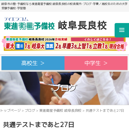
岐阜市の塾･予備校なら東進衛星予備校 岐阜長良校の校舎案内･ブログ･学費／高校生のための大学
受験予備校･学習塾
高校生 ＞
中学生 ＞
ブログ
トップページ
>
ブログ
>
東進衛星予備校 岐阜長良校
>
共通テストまであと27日
共通テストまであと27日