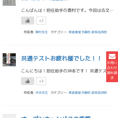
こんばんは！担任助手の奥村です。今回は古文漢文の勉強法について紹介していきます！ 古文～復習あるのみ！～ 古文でおすすめの勉強法は、解いた問題を徹底的に復習することです。 これは僕が受験生の時に作っていた復習ノートです。 […]
+2
作成者:
奥村先生
カテゴリー:
東進衛星予備校 岐阜長良校
共通テストお疲れ様でした！！
お問い
合わせ
こんにちは！担任助手の沖本です！ 共通テストお疲れ様でした！！！！ この二日間は精神的にとても疲れたと思います。自分をいたわってあげて下さい。 十分にいたわってあげたら、次は二次試験です。二次試験は大体2月の25日前後に […]
資料請
求
+3
作成者:
沖本先生
カテゴリー:
東進衛星予備校 岐阜長良校