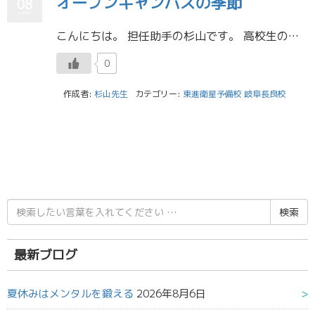
オープンキャンパスの季節
08
こんにちは。 担任助手の杉山です。 高校生の皆さんは夏休みに入って2週間ほど経ったでしょうか？ 僕はというと、今週から夏休みが無事スタートしました！ 大須賀先生も書いていましたが、来週から鹿児島で夏の大会があるので、 明 […]
0
作成者:
杉山先生
カテゴリー:
東進衛星予備校 岐阜長良校
検
索
結
果:
最新ブログ
夏休みはメンタルを鍛える
2026年8月6日