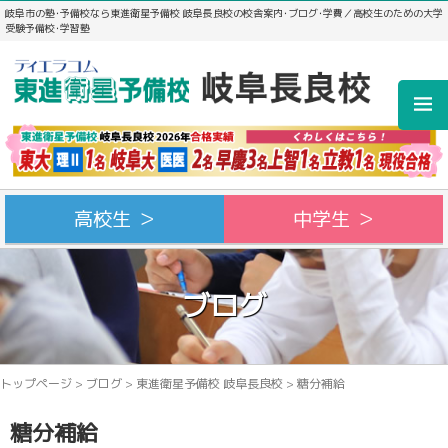
岐阜市の塾･予備校なら東進衛星予備校 岐阜長良校の校舎案内･ブログ･学費／高校生のための大学
受験予備校･学習塾
高校生 ＞
中学生 ＞
ブログ
トップページ
>
ブログ
>
東進衛星予備校 岐阜長良校
>
糖分補給
糖分補給