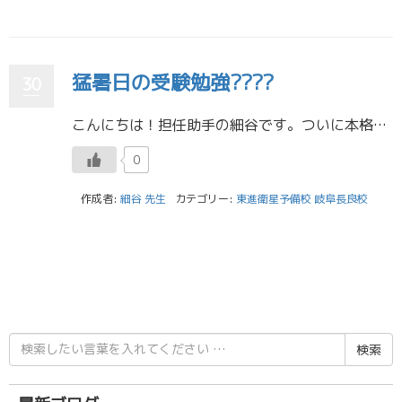
猛暑日の受験勉強????
30
こんにちは！担任助手の細谷です。ついに本格的な夏がやってきましたね。ここ数日は35℃を超える猛暑日が続いています。 皆さん、体調は大丈夫ですか？ 受験勉強は待ってくれませんが、体調を崩してしまっては本末転倒です。 今日は […]
0
作成者:
細谷 先生
カテゴリー:
東進衛星予備校 岐阜長良校
検
索
結
果: