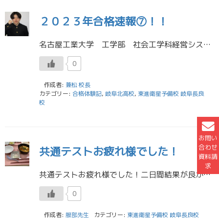
２０２３年合格速報⑦！！
名古屋工業大学 工学部 社会工学科経営システム 合格 岐阜北高校３年生 平下 功大 私は高校2年生時に東進に入りましたが受験を本格的に意識したのは高校3年生の部活が終わった5月くらいでした。東進長良校では、夏休みに2週間 […]
0
作成者:
兼松 校長
カテゴリー:
合格体験記
,
岐阜北高校
,
東進衛星予備校 岐阜長良
校
お問い
合わせ
共通テストお疲れ様でした！
資料請
求
共通テストお疲れ様でした！二日間結果が良かった人も悪かった人もいると思いますが二次試験に切り替えて頑張りましょう。 今日もたくさんの生徒が二次試験の記述を提出していました。一方で、どこの大学に出願するのかを真剣に悩み相談 […]
0
作成者:
服部先生
カテゴリー:
東進衛星予備校 岐阜長良校