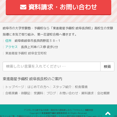
資料請求・お問い合わせ
岐阜市の大学受験塾・予備校なら「東進衛星予備校 岐阜長良校」高校生の受験
指導に本気で取り組み、第一志望校合格へ導きます。
住所
岐阜県岐阜市長良西野前３８−１
アクセス
長良上天神バス停 徒歩2分
東進衛星予備校 岐阜金宝町校
検
索
結
東進衛星予備校 岐阜長良校のご案内
果:
トップページ
はじめての方へ
スタッフ紹介
校舎環境
合格実績・体験記
受講料
ブログ
お問い合わせ・資料請求
会社概要
アコガレから探す私の将来！高校生の進路探しなら「ウカルメ」 掲載教室
Copyright © 東進衛星予備校 岐阜長良校 All Rights Reserved.
本サイトは「塾・予備校のためのインターネット広告代理店」ウカルメ株式会社が提供する「mapl web」にて運営しておりま