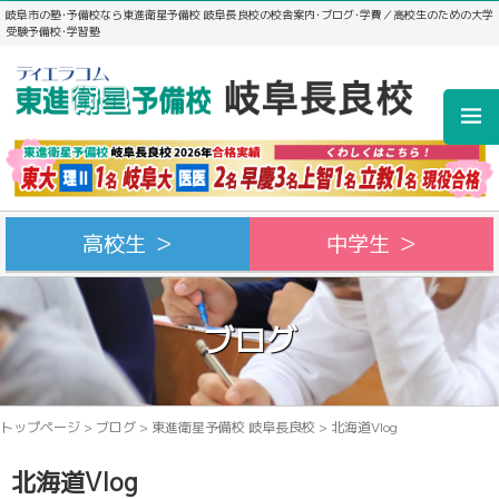
岐阜市の塾･予備校なら東進衛星予備校 岐阜長良校の校舎案内･ブログ･学費／高校生のための大学
受験予備校･学習塾
高校生 ＞
中学生 ＞
ブログ
トップページ
>
ブログ
>
東進衛星予備校 岐阜長良校
>
北海道Vlog
北海道Vlog