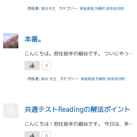
作成者:
窪田先生
カテゴリー:
東進衛星予備校 岐阜長良校
本番。
こんにちは。担任助手の細谷です。 ついにやってきました。国公立大学前期試験本番。 長良校は、いつも朝からいる受験生たちの姿が消え、すっからかんです。 ついにこの日が来たか、と私までなんだか緊張します。 今までの何百時間の […]
0
作成者:
細谷 先生
カテゴリー:
東進衛星予備校 岐阜長良校
共通テストReadingの解法ポイント
05
こんにちは！担任助手の細谷です。 今日は、多くの受験生が「時間が足りない」「内容が頭に入ってこない」と苦戦しがちな《共通テストのReading》について、解き方のポイントを紹介します！ ぜひ参考にしてみて下さいね(^^) […]
0