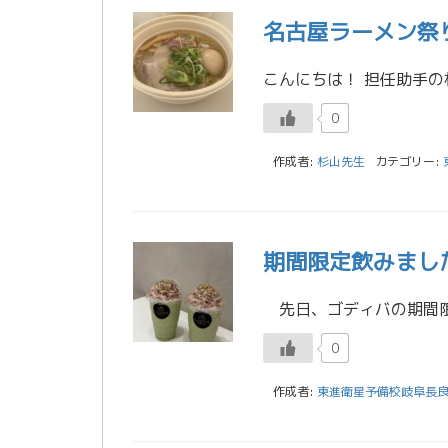
名古屋ラーメン祭り
0
作成者:
杉山先生
カテゴリー:
期間限定飲みまし
0
作成者:
東進衛星予備校岐阜長