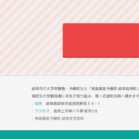
岐阜市の大学受験塾・予備校なら「東進衛星予備校 岐阜長良校
高校生の受験指導に本気で取り組み、第一志望校合格へ導きま
住所
岐阜県岐阜市長良西野前３８−１
アクセス
長良上天神バス停 徒歩2分
東進衛星予備校 岐阜金宝町校