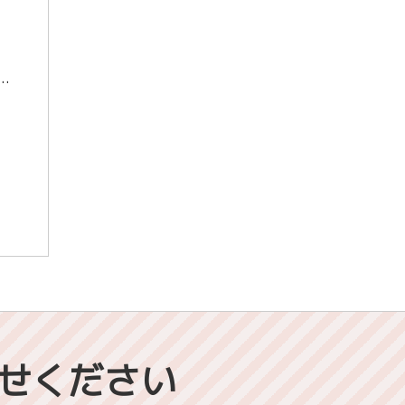
業があることを知っていますか？ 大学では、高校までとは一味違った角度から英語を学びます。 1，2年生の内は、どの学部にいる人でも必修で英語の授業があります。 そ […]
せください