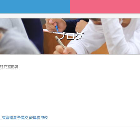
ブログ
研究室配属
:
東進衛星予備校 岐阜長良校