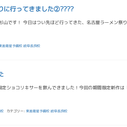
に行ってきました②????
東進衛星予備校 岐阜長良校
た
良校
カテゴリー:
東進衛星予備校 岐阜長良校