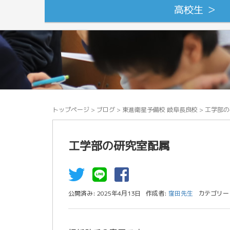
高校生 ＞
トップページ
>
ブログ
>
東進衛星予備校 岐阜長良校
>
工学部の
工学部の研究室配属
公開済み: 2025年4月13日
作成者:
窪田先生
カテゴリー