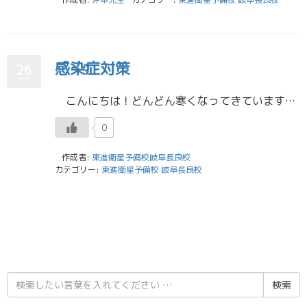
感染症対策
26
こんにちは！どんどん寒くなってきていますね。寒さや乾燥で風邪をひきやすい時期でもあるので、特に受験生の皆さんは意識して体調管理をしてくれたらと思います。 全国的にですが、岐阜県でもインフルエンザが急激に流行していて1 […]
0
作成者:
東進衛星予備校岐阜長良校
カテゴリー:
東進衛星予備校 岐阜長良校
検
索