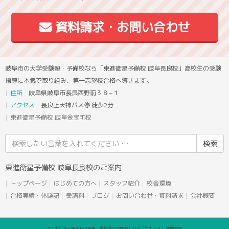
資料請求・お問い合わせ
岐阜市の大学受験塾・予備校なら「東進衛星予備校 岐阜長良校」高校生の受験
指導に本気で取り組み、第一志望校合格へ導きます。
住所
岐阜県岐阜市長良西野前３８−１
アクセス
長良上天神バス停 徒歩2分
東進衛星予備校 岐阜金宝町校
検
索
結
東進衛星予備校 岐阜長良校のご案内
果:
トップページ
はじめての方へ
スタッフ紹介
校舎環境
合格実績・体験記
受講料
ブログ
お問い合わせ・資料請求
会社概要
アコガレから探す私の将来！高校生の進路探しなら「ウカルメ」 掲載教室