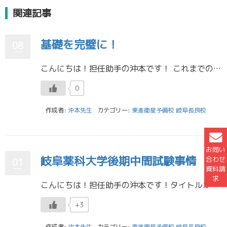
関連記事
基礎を完璧に！
08
こんにちは！担任助手の沖本です！ これまでのブログでは、二次試験の対策時に応用問題に焦点を当てるのではなく、基礎を固めてほしいと書いてきました。では具体的にどのようなことをすれば基礎力が伸びるのかについて書きたいと思いま […]
0
作成者:
沖本先生
カテゴリー:
東進衛星予備校 岐阜長良校
お問い
岐阜薬科大学後期中間試験事情
合わせ
01
資料請
求
こんにちは！担任助手の沖本です！タイトルが全て漢字で中国語みたいになっていますが、それは気にせず先週はなにかと忙しかったのでそのことについて書きたいと思います。 なぜ先週忙しかったのかというと、大学の中間試験が三つと、T […]
+3
作成者:
沖本先生
カテゴリー:
東進衛星予備校 岐阜長良校