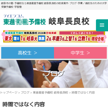
岐阜市の塾･予備校なら東進衛星予備校 岐阜長良校の校舎案内･ブログ･学費／高校生のための大学
受験予備校･学習塾
高校生 ＞
中学生 ＞
ブログ
トップページ
>
ブログ
>
東進衛星予備校 岐阜長良校
>
時間ではなく内容
時間ではなく内容