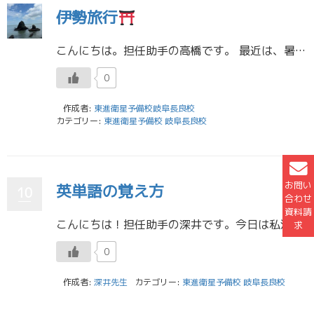
伊勢旅行
こんにちは。担任助手の高橋です。 最近は、暑さも和らぎ、過ごしやすくなりましたね。夏が終わってしまうのが、少し寂しいような気もします。 今日は、夏の思い出について書こうと思います。 お盆に日帰りで伊勢に行ってきました。 […]
0
作成者:
東進衛星予備校岐阜長良校
カテゴリー:
東進衛星予備校 岐阜長良校
お問い
英単語の覚え方
10
合わせ
資料請
こんにちは！担任助手の深井です。今日は私流、おすすめの英単語の覚え方について書きたいと思います。単語帳を進める中で、どうしても覚えれない単語や、まったく初見の単語があると思います。そんなときおすすめなのが”語源から覚える […]
求
0
作成者:
深井先生
カテゴリー:
東進衛星予備校 岐阜長良校