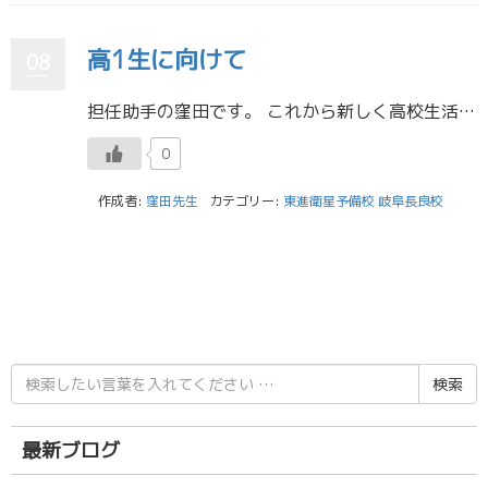
高1生に向けて
08
担任助手の窪田です。 これから新しく高校生活が始まっていきますね。高校受験が終わったばかりであるのに春休みから課題があって、早々にテストもあって、大変だと思います。しかしいきなり順位も出ますので、こだわって頑張ってほしい […]
0
作成者:
窪田先生
カテゴリー:
東進衛星予備校 岐阜長良校
検
索
結
果:
最新ブログ