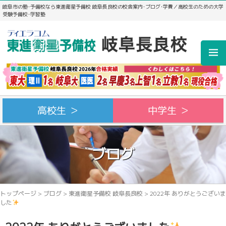
岐阜市の塾･予備校なら東進衛星予備校 岐阜長良校の校舎案内･ブログ･学費／高校生のための大学
受験予備校･学習塾
高校生 ＞
中学生 ＞
ブログ
トップページ
>
ブログ
>
東進衛星予備校 岐阜長良校
>
2022年 ありがとうございま
した