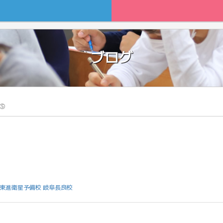
ブログ
⑤
東進衛星予備校 岐阜長良校