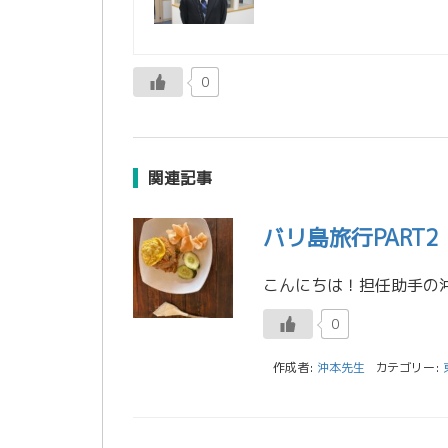
0
関連記事
バリ島旅行PART2
0
作成者:
沖本先生
カテゴリー: