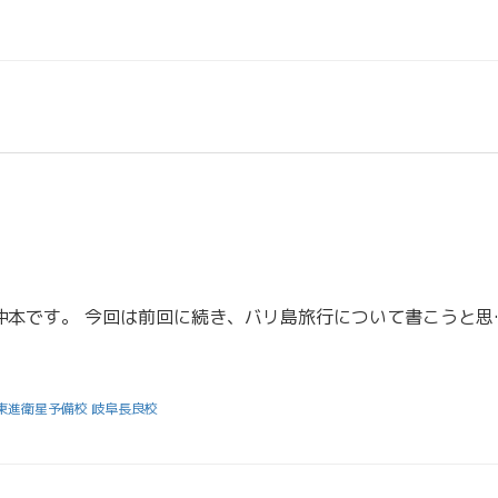
こんにちは！担任助手の沖本です。 今回は前回に続き、バリ島旅
東進衛星予備校 岐阜長良校