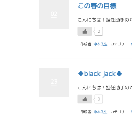
この春の目標
02
0
作成者:
沖本先生
カテゴリー:
♦black jack♣
23
0
作成者:
沖本先生
カテゴリー: