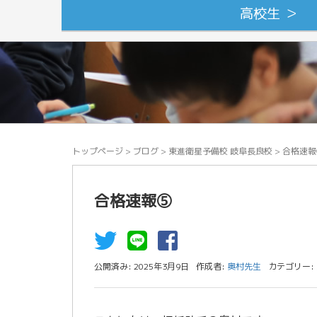
高校生 ＞
トップページ
>
ブログ
>
東進衛星予備校 岐阜長良校
>
合格速報
合格速報⑤
公開済み: 2025年3月9日
作成者:
奥村先生
カテゴリー: