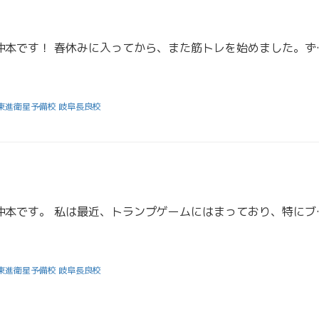
こんにちは！担任助手の沖本です！ 春休みに入ってから、また筋
東進衛星予備校 岐阜長良校
こんにちは！担任助手の沖本です。 私は最近、トランプゲームに
東進衛星予備校 岐阜長良校